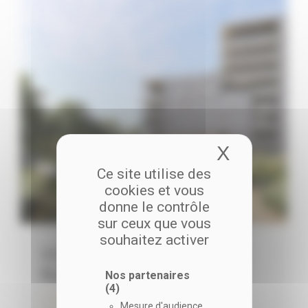
X
Masquer 
Ce site utilise des
cookies et vous
donne le contrôle
sur ceux que vous
souhaitez activer
RENNES
PLURIELS BRS
Nos partenaires
(4)
LE RENOUVEAU D’UN QUARTIER OÙ
Mesure d'audience