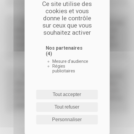
Ce site utilise des
cookies et vous
donne le contrôle
En cochant cette case, j’accepte de recevoir des
sur ceux que vous
informations sur l'actualité de Coop Habitat et de
souhaitez activer
ses programmes immobiliers (lancement, portes
ouvertes, offres commerciales…) par emailing ou
Nos partenaires
par courrier.
(4)
Mesure d'audience
Régies
publicitaires
* En soumettant ce formulaire, j’accepte que les
informations saisies soient utilisées et exploitées
dans le cadre de la relation commerciale qui peut
Tout accepter
en découler. Pour plus d’information, je consulte
la
politique de confidentialité
de Coop Habitat.
Tout refuser
Personnaliser