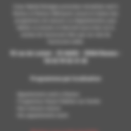
Coop Habitat Bretagne promoteur immobilier neuf à
Rennes et Rennes Métropole conçoit et réalise des
programmes de maisons ou d'appartements, pour
habiter ou investir, et intervient aussi bien sur le
secteur de l’accession libre que sur celui de
l’accession aidée.
93 rue de Lorient - CS 66432 - 35064 Rennes -
Tél 02 99 65 41 65
Programmes par localisation
Appartements neufs à Rennes
Programmes Noyal-Châtillon-sur-Seiche
Nos maisons neuves
Nos appartements neufs