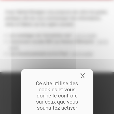
Coop Habitat Bretagne vous propose une série de guides
pratiques afin de vous communiquer des informations
utiles et fiables sur les sujets suivants :
Les avantages de l’immobilier neuf :
Lire le guide
L’accession sociale BRS sur Rennes Métropole :
Lire le
guide
Les investissements en loi Pinel :
Lire le guide
X
Masquer 
Ce site utilise des
cookies et vous
donne le contrôle
sur ceux que vous
souhaitez activer