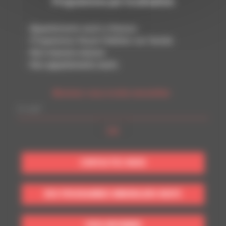
Programmes par localisation
Appartements neufs à Rennes
Programmes Noyal-Châtillon-sur-Seiche
Nos maisons neuves
Nos appartements neufs
Abonnez-vous à notre newsletter :
CONTACTEZ-NOUS
NOS PROGRAMMES IMMOBILIERS NEUFS
VOUS INFORMER