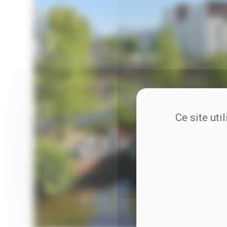
Ce site uti