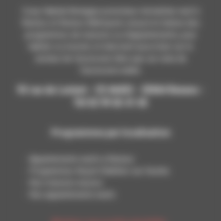
Coop Habitat Bretagne promoteur immobilier neuf à
Rennes et Rennes Métropole conçoit et réalise des
programmes de maisons ou d'appartements, pour
habiter ou investir, et intervient aussi bien sur le
secteur de l’accession libre que sur celui de
l’accession aidée.
93 rue de Lorient - CS 66432 - 35064 Rennes -
Tél 02 99 65 41 65
Programmes par localisation
Appartements neufs à Rennes
Programmes Noyal-Châtillon-sur-Seiche
Nos maisons neuves
Nos appartements neufs