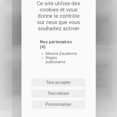
Ce site utilise des
cookies et vous
donne le contrôle
En cochant cette case, j’accepte de recevoir des
sur ceux que vous
informations sur l'actualité de Coop Habitat et de
souhaitez activer
ses programmes immobiliers (lancement, portes
ouvertes, offres commerciales…) par emailing ou
Nos partenaires
par courrier.
(4)
Mesure d'audience
Régies
publicitaires
* En soumettant ce formulaire, j’accepte que les
informations saisies soient utilisées et exploitées
dans le cadre de la relation commerciale qui peut
Tout accepter
en découler. Pour plus d’information, je consulte
la
politique de confidentialité
de Coop Habitat.
Tout refuser
Personnaliser