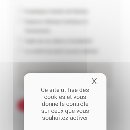
A quelques minutes de Rennes
Espaces intérieurs lumineux et
fonctionnels
Cadre de vie calme et résidentiel
Le confort du neuf à un prix maîtrisé
Appartements neufs T2 T3 T4 T5
X
Masquer 
Ce site utilise des
cookies et vous
donne le contrôle
VOIR LE PROGRAMME
sur ceux que vous
souhaitez activer