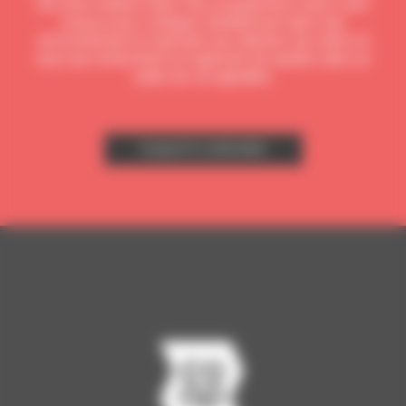
de notre relation client. Nos programmes neufs sont
conçus pour s’intégrer durablement dans leur
environnement et répondre aux attentes de celles et
ceux qui recherchent un logement de qualité, dans un
cadre de vie agréable.
PLAQUETTE CORPORATE