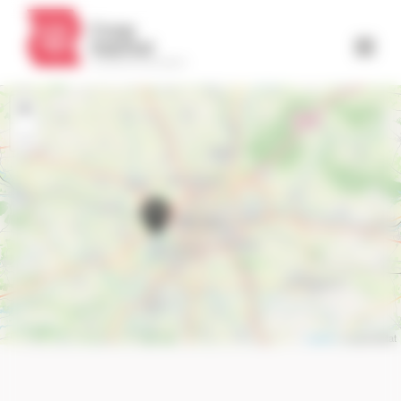
Panneau de gestion des cookies
+
-
Leaflet
| CoopHabitat