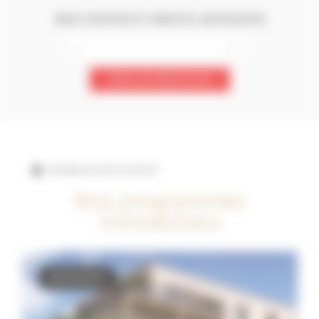
AVEC DISPOSITIF D'AIDE À L'ACCESSION
VOIR LES RÉSULTATS
Résultats de votre recherche
Nos programmes
immobiliers
NOUVEAUTÉ