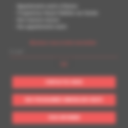
Appartements neufs à Rennes
Programmes Noyal-Châtillon-sur-Seiche
Nos maisons neuves
Nos appartements neufs
Abonnez-vous à notre newsletter :
CONTACTEZ-NOUS
NOS PROGRAMMES IMMOBILIERS NEUFS
VOUS INFORMER