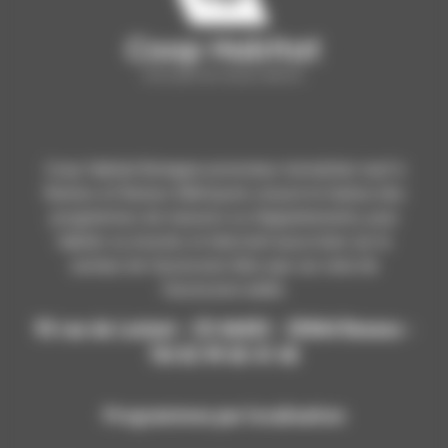
Coop Habitat Bretagne promoteur immobilier neuf à
Rennes et Rennes Métropole conçoit et réalise des
programmes de maisons ou d'appartements, pour
habiter ou investir, et intervient aussi bien sur le
secteur de l’accession libre que sur celui de
l’accession aidée.
93 rue de Lorient - CS 66432 - 35064 Rennes -
Tél 02 99 65 41 65
Programmes par localisation