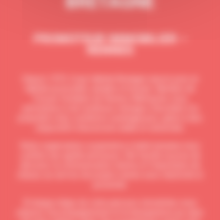
BRETAGNE
PROMOTEUR IMMOBILIER –
RENNES
Depuis 1975, Coop Habitat Bretagne œuvre pour un
habitat accessible, durable et humain. Membre de
Foncier Solidaire de Rennes Métropole, nous
permettons à de nombreux ménages d’accéder à la
propriété à des conditions avantageuses, grâce à des
dispositifs d’accession aidée et sécurisée.
Notre organisation coopérative à taille humaine nous
confère une agilité précieuse. Elle facilite la prise de
décision, la communication interne et l’implication de
chacun, au service de projets menés avec réactivité et
proximité.
À chaque étape de votre parcours immobilier, nous
plaçons l’accompagnement et la transparence au cœur