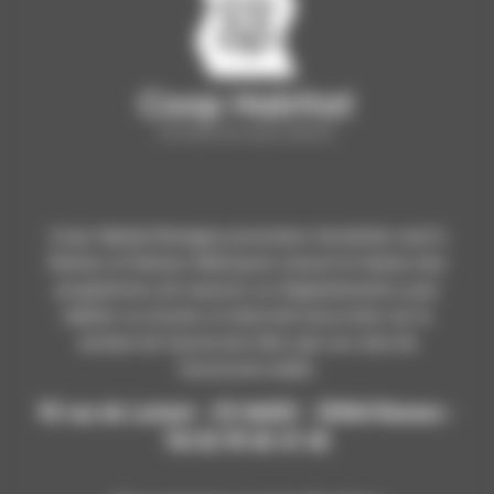
Coop Habitat Bretagne promoteur immobilier neuf à
Rennes et Rennes Métropole conçoit et réalise des
programmes de maisons ou d'appartements, pour
habiter ou investir, et intervient aussi bien sur le
secteur de l’accession libre que sur celui de
l’accession aidée.
93 rue de Lorient - CS 66432 - 35064 Rennes -
Tél 02 99 65 41 65