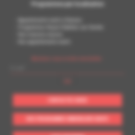
Programmes par localisation
Appartements neufs à Rennes
Programmes Noyal-Châtillon-sur-Seiche
Nos maisons neuves
Nos appartements neufs
Abonnez-vous à notre newsletter :
CONTACTEZ-NOUS
NOS PROGRAMMES IMMOBILIERS NEUFS