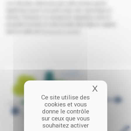
Les individus intéressés par cette mesure auront
également accès à un prêt à taux zéro spécifique et
étendu. À Rennes, le concept de séparation entre la
propriété foncière et celle du bâti était déjà en vigueur
dans le cadre de l’
accession sociale
.
X
Masquer 
Ce site utilise des
cookies et vous
donne le contrôle
sur ceux que vous
souhaitez activer