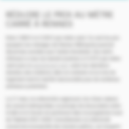
RÉDUIRE LE PRIX AU MÈTRE
CARRÉ À RENNES
Entre 2 800 € et 4 200 € par mètre carré. Ce sont les prix
auxquels les ménages de Rennes Métropole pourront
désormais accéder pour l’achat immobilier. Des tarifs
inférieurs à ceux du marché (estimés à 5 670 € par mètre
carré pour un
appartement neuf
, selon les dernières
données des notaires), dans un contexte où la crise du
logement rend le marché inaccessible pour de nombreux
acheteurs potentiels.
Le 21 mars, la collectivité a approuvé, lors d’une séance
du conseil métropolitain, le principe de dissociation entre
le bâti et le foncier tel qu’énoncé dans le programme local
de l’habitat 2023-2028. Concrètement, la collectivité
conservera la propriété des terrains publics, sur lesquels