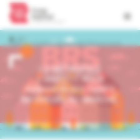
Panneau de gestion des cookies
INFO
La Métropole s’investit pour garantir des tarifs inférieurs au marché.
LA MÉTROPOLE
S’INVESTIT POUR
GARANTIR DES TARIFS
INFÉRIEURS AU MARCHÉ.