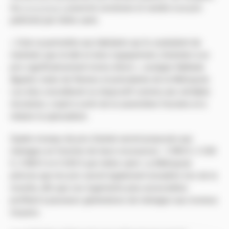
les
promoteurs
pourront construire et vendre à un prix
plafonné par mètre carré.
« Cela va permettre aux habitants qui le souhaitent de
n’acheter que le bâti et donc logiquement, d’acheter à un
prix significativement moins élevé », souligne Nathalie
Appéré, maire de Rennes et présidente de la Métropole.
Les élus considèrent ce dispositif comme une véritable
révolution, visant à sortir de la surenchère foncière et à
réduire la spéculation.
Quatre niveaux de prix d’achat seront proposés aux
ménages en fonction de leurs ressources : 2 800 €, 3 200
€, 3 800 € et 4 200 € par mètre carré. La Métropole
précise que les prix seront également encadrés lors de la
revente, afin que ces logements plus accessibles
profitent à plusieurs générations de ménages aux revenus
moyens.