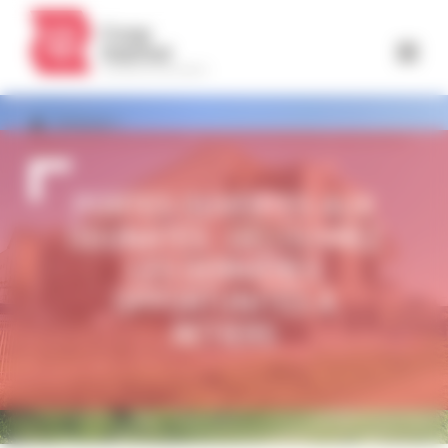
Panneau de gestion des cookies
ÉVÉNEMENT
Portes ouvertes aux Odonates : découvrez les dernières opportunités à
Retiers
PORTES OUVERTES AUX
ODONATES : DÉCOUVREZ
LES DERNIÈRES
OPPORTUNITÉS À
RETIERS