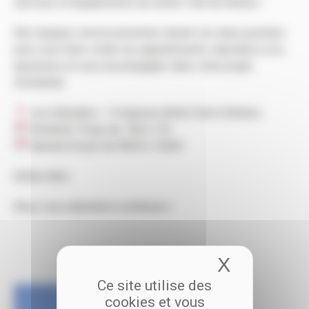
services et équipements du centre-ville de Retiers.
Nos équipes seront présentes durant ces deux journées
pour vous faire visiter les appartements, répondre à vos
questions et vous accompagner dans votre projet
immobilier.
Les Odonates – 9 impasse Anita Conti à Retiers
Vendredi 19 juin de 14h à 17h
Samedi 20 juin de 9h30 à 12h30
Entrée libre.
Nous vous attendons nombreux !
X
Masquer 
Ce site utilise des
cookies et vous