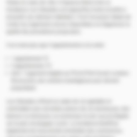
Située en cœur de ville, 9 impasse Anita Conti, la
résidence Les Odonates est aujourd’hui livrée et prête à
accueillir ses derniers habitants. C’est l’occasion idéale de
visiter les logements encore disponibles et d’apprécier la
qualité des prestations proposées.
Il ne reste plus que 4 appartements à la vente :
1 appartement T2
3 appartements T3
dont 1 logement éligible au PSLA (Prêt Social Location-
Accession), une solution avantageuse pour devenir
propriétaire.
Les Odonates offrent un cadre de vie agréable et
confortable avec de belles pièces de vie lumineuses, des
balcons ou terrasses, un ascenseur et une vue privilégiée
sur le parc écologique voisin. La résidence bénéficie
également de la proximité immédiate des commerces,