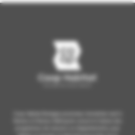
Coop Habitat Bretagne promoteur immobilier neuf à
Rennes et Rennes Métropole conçoit et réalise des
programmes de maisons ou d'appartements, pour