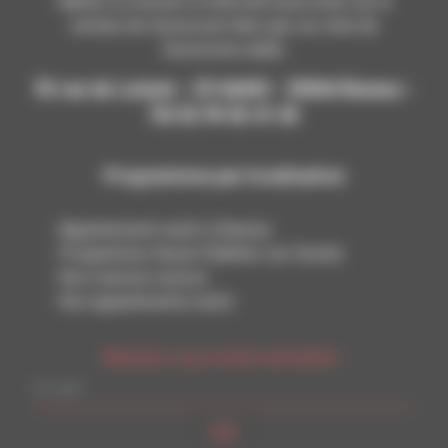
habiter ou investir, et intervient aussi bien sur le
secteur de l’accession libre que sur celui de
l’accession aidée.
93 rue de Lorient - CS 66432 - 35064 Rennes -
Tél 02 99 65 41 65
Programmes par localisation
Appartements neufs à Rennes
Programmes Noyal-Châtillon-sur-Seiche
Nos maisons neuves
Nos appartements neufs
Abonnez-vous à notre newsletter :