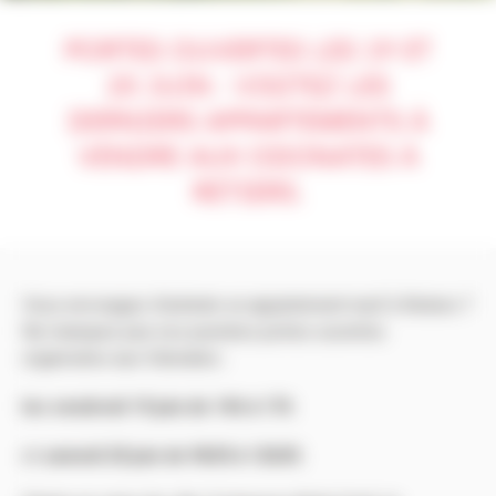
PORTES OUVERTES LES 19 ET
20 JUIN : VISITEZ LES
DERNIERS APPARTEMENTS À
VENDRE AUX ODONATES À
RETIERS.
Vous envisagez d’acheter un appartement neuf à Retiers ?
Ne manquez pas nos journées portes ouvertes
organisées aux Odonates :
les vendredi 19 juin de 14h à 17h
et
samedi 20 juin de 9h30 à 12h30.