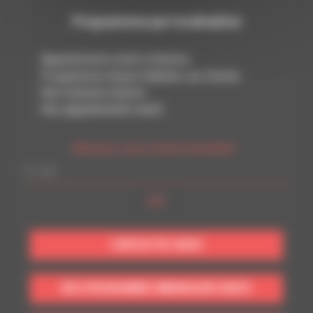
Programmes par localisation
Appartements neufs à Rennes
Programmes Noyal-Châtillon-sur-Seiche
Nos maisons neuves
Nos appartements neufs
Abonnez-vous à notre newsletter :
CONTACTEZ-NOUS
NOS PROGRAMMES IMMOBILIERS NEUFS