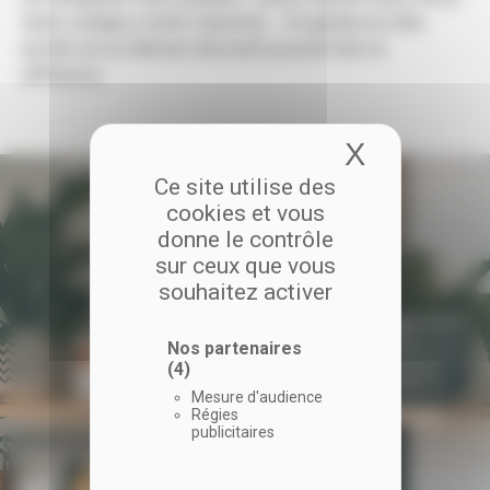
laiton, zelliges, motifs imprimés… On gardera en tête
qu’elle est un élément décoratif pouvant faire la
différence.
X
Masquer 
Ce site utilise des
cookies et vous
donne le contrôle
sur ceux que vous
souhaitez activer
Nos partenaires
(4)
Mesure d'audience
Régies
publicitaires